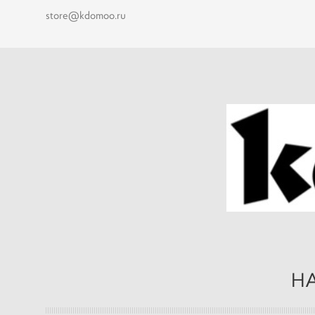
store@kdomoo.ru
НА