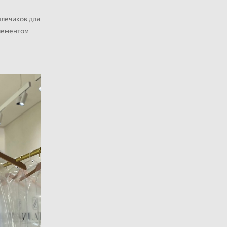
плечиков для
лементом