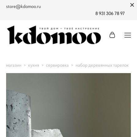
store@kdomoo.ru
8 931 306 78 97
магазин
>
кухня
>
сервировка
>
набор деревянных тарелок