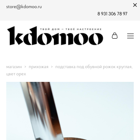
store@kdomoo.ru
8 931 306 78 97
магазин
>
прихожая
>
подставка под обувной рожок круглая,
цвет орех